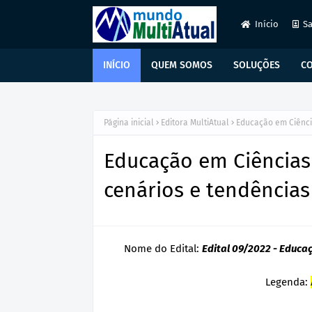
Início
Sa
INÍCIO
QUEM SOMOS
SOLUÇÕES
C
Página inicial
Editora MultiAtual
Educação em Ciênci
Educação em Ciências 
cenários e tendências
Nome do Edital:
Edital 09/2022 - Educa
Legenda: