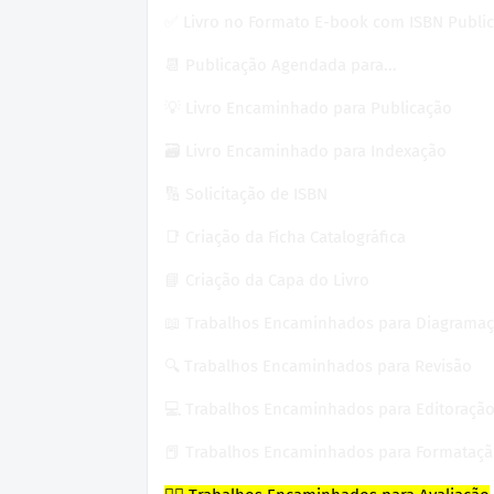
✅ Livro no Formato E-book com ISBN Publi
📆 Publicação Agendada para...
💡 Livro Encaminhado para Publicação
🗃 Livro Encaminhado para Indexação
🔢 Solicitação de ISBN
📑 Criação da Ficha Catalográfica
📘 Criação da Capa do Livro
📖 Trabalhos Encaminhados para Diagrama
🔍 Trabalhos Encaminhados para Revisão
💻 Trabalhos Encaminhados para Editoraçã
📕 Trabalhos Encaminhados para Formataç